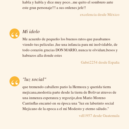
habla y habla y dice muy poco...me quito el sombrero ante
este gran personaje!!! a sus ordenes jefe!!
excelencia desde
México
Mi idolo
Me acuerdo de pequeño los buenos ratos que pasabamos
viendo tus peliculas ,fue una infancia para mi inolvidable, de
todo corazón gracias DON MARIO, nunca te olvidare,besos y
habrazos alla donde estes
Gabri2254 desde
España
"luz social"
que tremendo caballero pario la Hermoza y querida tierra
mejicana,modestia parte desde la tierra de Bolivar atraves de
una inmenza esperanza y regozijo,don Mario Moreno
Cantinflas encarnó en su época una "luz en laberinto social
Mejicano de la epoca a el mí Modesto y eterno sáludo."
vdl1957 desde
Guatemala