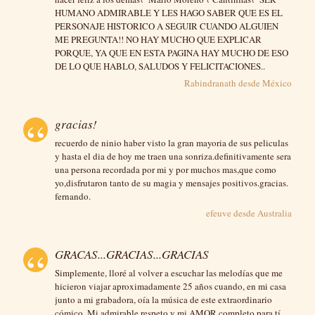
HUMANO ADMIRABLE Y LES HAGO SABER QUE ES EL
PERSONAJE HISTORICO A SEGUIR CUANDO ALGUIEN
ME PREGUNTA!! NO HAY MUCHO QUE EXPLICAR
PORQUE, YA QUE EN ESTA PAGINA HAY MUCHO DE ESO
DE LO QUE HABLO, SALUDOS Y FELICITACIONES..
Rabindranath desde
México
gracias!
recuerdo de ninio haber visto la gran mayoria de sus peliculas
y hasta el dia de hoy me traen una sonriza.definitivamente sera
una persona recordada por mi y por muchos mas,que como
yo,disfrutaron tanto de su magia y mensajes positivos.gracias.
fernando.
efeuve desde
Australia
GRACAS...GRACIAS...GRACIAS
Simplemente, lloré al volver a escuchar las melodías que me
hicieron viajar aproximadamente 25 años cuando, en mi casa
junto a mi grabadora, oía la música de este extraordinario
cómico. Mi admirable respeto y mi AMOR completo para tí