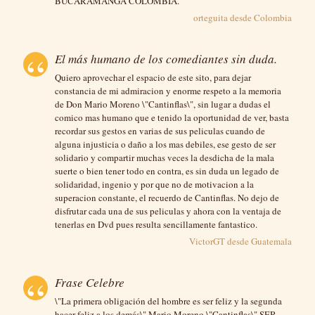
BUCARAMANGA COLOMBIA.
orteguita desde
Colombia
El más humano de los comediantes sin duda.
Quiero aprovechar el espacio de este sito, para dejar
constancia de mi admiracion y enorme respeto a la memoria
de Don Mario Moreno \"Cantinflas\", sin lugar a dudas el
comico mas humano que e tenido la oportunidad de ver, basta
recordar sus gestos en varias de sus peliculas cuando de
alguna injusticia o daño a los mas debiles, ese gesto de ser
solidario y compartir muchas veces la desdicha de la mala
suerte o bien tener todo en contra, es sin duda un legado de
solidaridad, ingenio y por que no de motivacion a la
superacion constante, el recuerdo de Cantinflas. No dejo de
disfrutar cada una de sus peliculas y ahora con la ventaja de
tenerlas en Dvd pues resulta sencillamente fantastico.
VictorGT desde
Guatemala
Frase Celebre
\"La primera obligación del hombre es ser feliz y la segunda
hacer feliz a los demás\" Mario Moreno \"Cantinflas\" SER