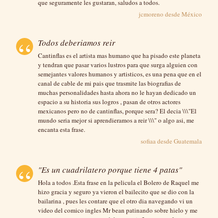
que seguramente les gustaran, saludos a todos.
jcmoreno desde
México
Todos deberiamos reir
Cantinflas es el artista mas humano que ha pisado este planeta
y tendran que pasar varios lustros para que surga alguien con
semejantes valores humanos y artisticos, es una pena que en el
canal de cable de mi pais que trasmite las biografias de
muchas personalidades hasta ahora no le hayan dedicado un
espacio a su historia sus logros , pasan de otros actores
mexicanos pero no de cantinflas, porque sera? El decia \\\"El
mundo seria mejor si aprendieramos a reir \\\" o algo asi, me
encanta esta frase.
sofiaa desde
Guatemala
"Es un cuadrilatero porque tiene 4 patas"
Hola a todos .Esta frase en la pelicula el Bolero de Raquel me
hizo gracia y seguro ya vieron el bailecito que se dio con la
bailarina , pues les contare que el otro dia navegando vi un
video del comico ingles Mr bean patinando sobre hielo y me