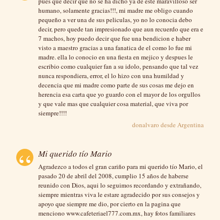
pues que decir que no se ha dicho ya de este maravilloso ser
humano, solamente gracias!!!, mi madre me obligo cuando
pequeño a ver una de sus peliculas, yo no lo conocia debo
decir, pero quede tan impresionado que aun recuerdo que era e
7 machos, hoy puedo decir que fue una bendicion e haber
visto a maestro gracias a una fanatica de el como lo fue mi
madre. ella lo conocio en una fiesta en mejico y despues le
escribio como cualquier fan a su idolo, pensando que tal vez
nunca respondiera, error, el lo hizo con una humildad y
decencia que mi madre como parte de sus cosas me dejo en
herencia esa carta que yo guardo con el mayor de los orgullos
y que vale mas que cualquier cosa material, que viva por
siempre!!!!
donalvaro desde
Argentina
Mi querido tío Mario
Agradezco a todos el gran cariño para mi querido tío Mario, el
pasado 20 de abril del 2008, cumplio 15 años de haberse
reunido con Dios, aqui lo seguimos recordando y extrañando,
siempre mientras viva le estare agradecido por sus consejos y
apoyo que siempre me dio, por cierto en la pagina que
menciono www.cafeteriael777.com.mx, hay fotos familiares